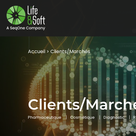
Accueil
>
Clients/Marchés
Clients/March
Pharmaceutique
Cosmétique
Diagnostic
R