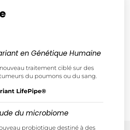
e
variant en Génétique Humaine
n nouveau traitement ciblé sur des
e tumeurs du poumons ou du sang.
riant LifePipe®
Etude du microbiome
 nouveau probiotique destiné à des