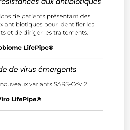
résistances aux antibiotiques
llons de patients présentant des
 antibiotiques pour identifier les
ts et de diriger les traitements.
obiome LifePipe®
ude de virus émergents
e nouveaux variants SARS-CoV 2
Viro LifePipe®