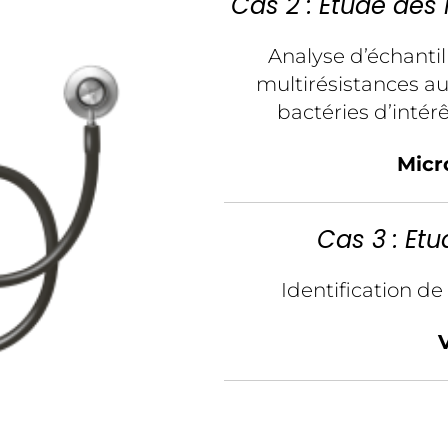
Cas 2 : Etude des 
Analyse d’échanti
multirésistances aux
bactéries d’intérê
Micr
Cas 3 : Et
Identification d