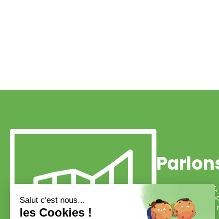
Parlons
Chez Life & Soft
établir des obje
ergonomique à nos